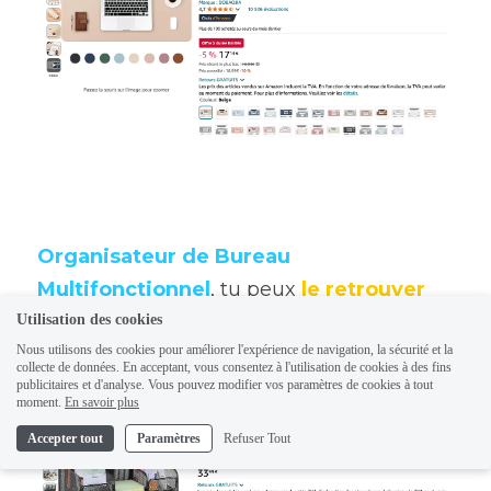
Ajouter un paragraphe ici.
Organisateur de Bureau 
Multifonctionnel
, tu peux 
le retrouver 
ici 
(il ne prend pas de place ! ) 
Utilisation des cookies
Nous utilisons des cookies pour améliorer l'expérience de navigation, la sécurité et la
collecte de données. En acceptant, vous consentez à l'utilisation de cookies à des fins
publicitaires et d'analyse. Vous pouvez modifier vos paramètres de cookies à tout
moment.
En savoir plus
Accepter tout
Paramètres
Refuser Tout