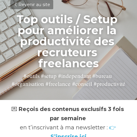
Revenir au site
Top outils / Setup 
pour améliorer la 
productivité des 
recruteurs 
freelances
#outils #setup #independant #bureau 
#organisation #freelance #conseil #productivité
💌 
Reçois des contenus exclusifs 3 fois 
par semaine
en t’inscrivant à ma newsletter : 
👉 
S’inscrire ici