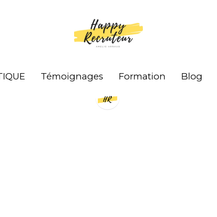
TIQUE
TIQUE
Témoignages
Témoignages
Formation
Formation
Blog
Blog
Toutes
FORMATION