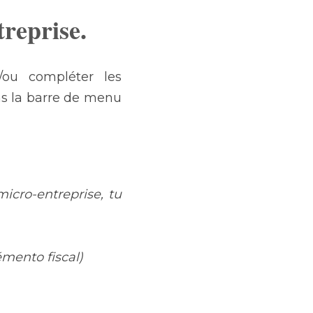
treprise.
t/ou compléter les 
ns la barre de menu 
cro-entreprise, tu 
émento fiscal)