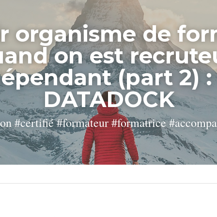
r organisme de for
and on est recruteu
épendant (part 2) : 
DATADOCK
on #certifié #formateur #formatrice #accom