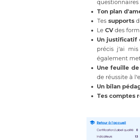
questionnaires 
Ton plan d'amé
Tes 
supports 
d
Le
 CV 
des form
Un justificati
précis j'ai m
également mett
Une feuille d
de réussite à l'
Un bilan pédag
Tes comptes r