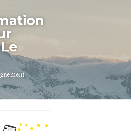
mation 
r 
Le 
pagnement