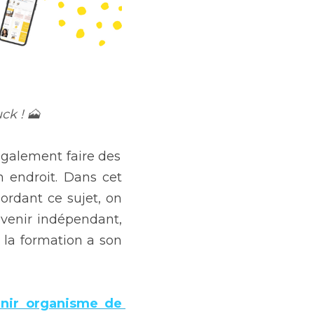
ck ! 🗻
Hello, Hello 🙋🏻‍♀️ Si tu es recruteur indépendant et que tu souhaites également faire des 
 endroit. Dans cet 
ordant ce sujet, on 
venir indépendant, 
t la formation a son 
nir organisme de 