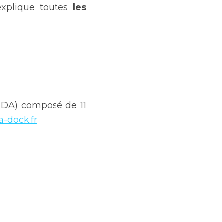
explique toutes 
les 
NDA) composé de 11 
a-dock.fr