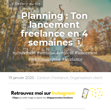
Revenir au site
Planning : Ton 
lancement 
freelance en 4 
semaines 
🗓
recrutement #semaine #objectif #lancement 
#microentreprise #freelance
19 janvier 2020
·
Gestion Freelance,
Organisation client